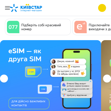
usiness HUB
Підберіть собі красивий
Підключайте 
номер
виходячи з д